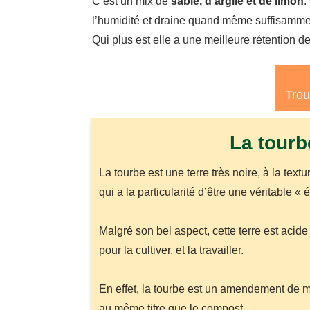
C’est un mix de
sable, d’argile et de limon
.
l’humidité et draine quand même suffisamme
Qui plus est elle a une meilleure rétention d
Trou
La tourb
La tourbe est une terre très noire, à la text
qui a la particularité d’être une véritable «
Malgré son bel aspect, cette terre est acide
pour la cultiver, et la travailler.
En effet, la tourbe est un amendement de mat
au même titre que le compost.