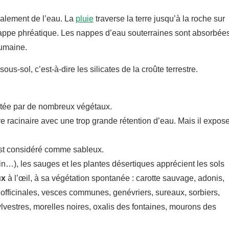
ralement de l’eau. La
pluie
traverse la terre jusqu’à la roche sur
nappe phréatique. Les nappes d’eau souterraines sont absorbée
humaine.
us-sol, c’est-à-dire les silicates de la croûte terrestre.
rtée par de nombreux végétaux.
ure racinaire avec une trop grande rétention d’eau. Mais il expos
 est considéré comme sableux.
n…), les sauges et les plantes désertiques apprécient les sols
ux
à l’œil, à sa végétation spontanée : carotte sauvage, adonis,
s officinales, vesces communes, genévriers, sureaux, sorbiers,
estres, morelles noires, oxalis des fontaines, mourons des