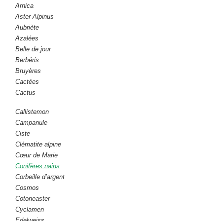
Arnica
Aster Alpinus
Aubriète
Azalées
Belle de jour
Berbéris
Bruyères
Cactées
Cactus
Callistemon
Campanule
Ciste
Clématite alpine
Cœur de Marie
Conifères nains
Corbeille d’argent
Cosmos
Cotoneaster
Cyclamen
Edelweiss